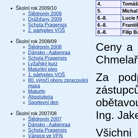
4.
Tomáš
Školní rok 2009/10
5.
Michal
Štědronín 2009
6.-8.
Lucie
Drážďany 2009
Schola Pragensis
6.-8.
Franti
2. pártyples VOŠ
6.-8.
Filip 
Školní rok 2008/09
Ceny a d
Štědronín 2008
Dánsko - Aabenraa
Chmelař
Schola Pragensis
Lyžařský kurz
Maturitní ples
Za podp
1. pártyples VOŠ
80. výročí oboru zpracování
masa
zástupců
Maturity
Absolutoria
obětav
Sportovní den
Ing. Jak
Školní rok 2007/08
Štědronín 2007
Dánsko - Aabenraa
Všichni 
Schola Pragensis
Vánoce ve VFN