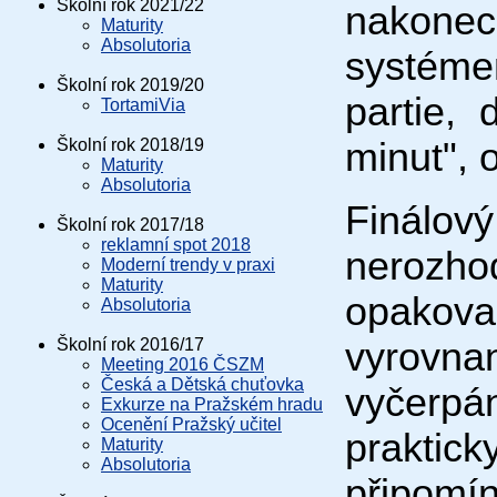
Školní rok 2021/22
nakonec
Maturity
Absolutoria
systémem
Školní rok 2019/20
partie,
TortamiVia
Školní rok 2018/19
minut", 
Maturity
Absolutoria
Finálový
Školní rok 2017/18
reklamní spot 2018
nerozh
Moderní trendy v praxi
Maturity
opakoval
Absolutoria
Školní rok 2016/17
vyrovn
Meeting 2016 ČSZM
Česká a Dětská chuťovka
vyčerp
Exkurze na Pražském hradu
Ocenění Pražský učitel
prakti
Maturity
Absolutoria
připomí