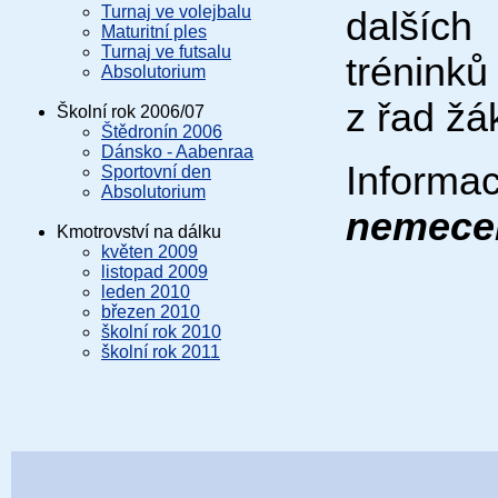
Turnaj ve volejbalu
dalších
Maturitní ples
Turnaj ve futsalu
tréninků
Absolutorium
z řad žá
Školní rok 2006/07
Štědronín 2006
Dánsko - Aabenraa
Inform
Sportovní den
Absolutorium
nemece
Kmotrovství na dálku
květen 2009
listopad 2009
leden 2010
březen 2010
školní rok 2010
školní rok 2011