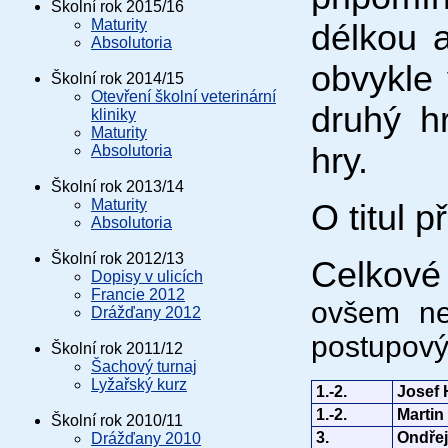
Školní rok 2015/16
Maturity
délkou a
Absolutoria
obvykle 
Školní rok 2014/15
Otevření školní veterinární
druhý h
kliniky
Maturity
hry.
Absolutoria
Školní rok 2013/14
Maturity
O titul p
Absolutoria
Školní rok 2012/13
Celkové
Dopisy v ulicích
Francie 2012
ovšem nej
Drážďany 2012
postupový 
Školní rok 2011/12
Šachový turnaj
Lyžařský kurz
1.-2.
Josef
1.-2.
Martin
Školní rok 2010/11
3.
Ondře
Drážďany 2010